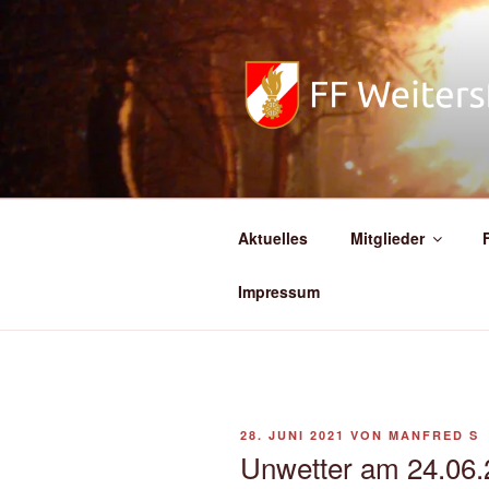
Zum
Inhalt
springen
FREIWILL
Aktuelles
Mitglieder
Impressum
VERÖFFENTLICHT
28. JUNI 2021
VON
MANFRED S
AM
Unwetter am 24.06