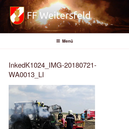
Zum
Inhalt
springen
FREIWILLIGE FEUERWEHR
WEITERSFELD
Menü
InkedK1024_IMG-20180721-
WA0013_LI