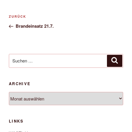
Beitrags-
Vorheriger
ZURÜCK
Navigation
Beitrag
Brandeinsatz 21.7.
Suche
Suche
nach:
ARCHIVE
Archive
LINKS