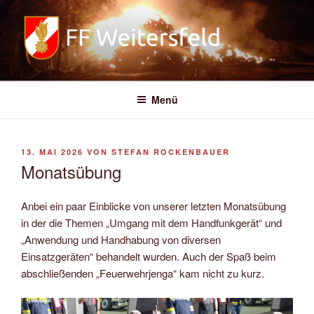
Zum
Inhalt
springen
FREIWILLIGE FEUERWEHR
WEITERSFELD
Menü
VERÖFFENTLICHT
13. MAI 2026
VON
STEFAN ROCKENBAUER
AM
Monatsübung
Anbei ein paar Einblicke von unserer letzten Monatsübung
in der die Themen „Umgang mit dem Handfunkgerät“ und
„Anwendung und Handhabung von diversen
Einsatzgeräten“ behandelt wurden. Auch der Spaß beim
abschließenden „Feuerwehrjenga“ kam nicht zu kurz.