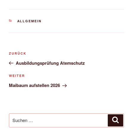
KATEGORIEN
ALLGEMEIN
Beitrags-
Vorheriger
ZURÜCK
Navigation
Beitrag
Ausbildungsprüfung Atemschutz
Nächster
WEITER
Beitrag
Maibaum aufstellen 2026
Suche
Suche
nach: