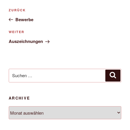
Beitrags-
Vorheriger
ZURÜCK
Navigation
Beitrag
Bewerbe
Nächster
WEITER
Beitrag
Auszeichnungen
Suche
Suche
nach:
ARCHIVE
Archive