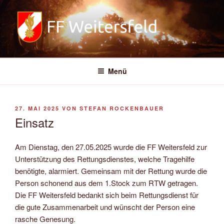
Zum
Inhalt
springen
FREIWILLIGE FEUERWEHR
WEITERSFELD
Menü
VERÖFFENTLICHT
27. MAI 2025
VON
STEFAN ROCKENBAUER
AM
Einsatz
Am Dienstag, den 27.05.2025 wurde die FF Weitersfeld zur
Unterstützung des Rettungsdienstes, welche Tragehilfe
benötigte, alarmiert. Gemeinsam mit der Rettung wurde die
Person schonend aus dem 1.Stock zum RTW getragen.
Die FF Weitersfeld bedankt sich beim Rettungsdienst für
die gute Zusammenarbeit und wünscht der Person eine
rasche Genesung.