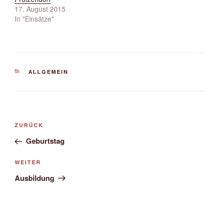
17. August 2015
In "Einsätze"
KATEGORIEN
ALLGEMEIN
Beitrags-
Vorheriger
ZURÜCK
Navigation
Beitrag
Geburtstag
Nächster
WEITER
Beitrag
Ausbildung