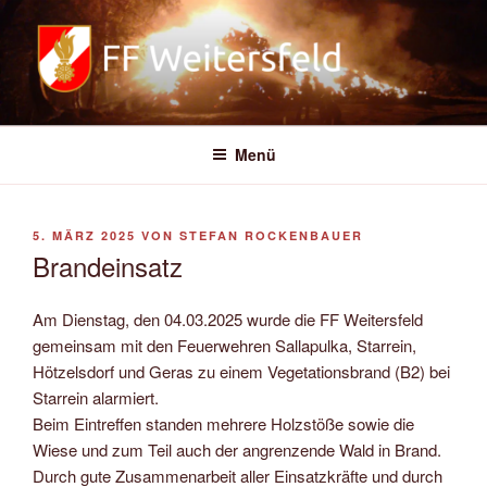
Zum
Inhalt
springen
FREIWILLIGE FEUERWEHR
WEITERSFELD
Menü
VERÖFFENTLICHT
5. MÄRZ 2025
VON
STEFAN ROCKENBAUER
AM
Brandeinsatz
Am Dienstag, den 04.03.2025 wurde die FF Weitersfeld
gemeinsam mit den Feuerwehren Sallapulka, Starrein,
Hötzelsdorf und Geras zu einem Vegetationsbrand (B2) bei
Starrein alarmiert.
Beim Eintreffen standen mehrere Holzstöße sowie die
Wiese und zum Teil auch der angrenzende Wald in Brand.
Durch gute Zusammenarbeit aller Einsatzkräfte und durch