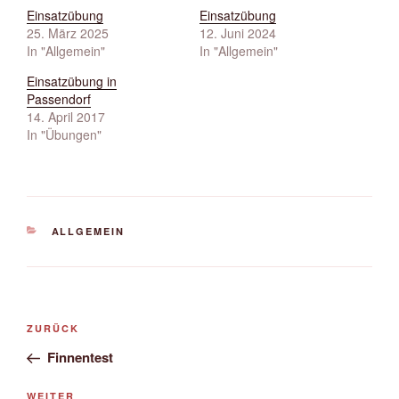
Einsatzübung
Einsatzübung
25. März 2025
12. Juni 2024
In "Allgemein"
In "Allgemein"
Einsatzübung in
Passendorf
14. April 2017
In "Übungen"
KATEGORIEN
ALLGEMEIN
Beitrags-
Vorheriger
ZURÜCK
Navigation
Beitrag
Finnentest
Nächster
WEITER