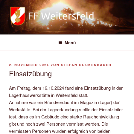
Zum
Inhalt
springen
FREIWILLIGE FEUERWEHR
WEITERSFELD
Menü
VERÖFFENTLICHT
2. NOVEMBER 2024
VON
STEFAN ROCKENBAUER
AM
Einsatzübung
Am Freitag, dem 19.10.2024 fand eine Einsatzübung in der
Lagerhauswerkstätte in Weitersfeld statt.
Annahme war ein Brandverdacht im Magazin (Lager) der
Werkstätte. Bei der Lageerkundung stellte der Einsatzleiter
fest, dass es im Gebäude eine starke Rauchentwicklung
gibt und noch zwei Personen vermisst werden. Die
vermissten Personen wurden erfolgreich von beiden