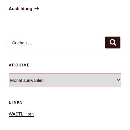
Beitrag
Ausblidung
Suche
Suche
nach:
ARCHIVE
Archive
LINKS
WASTL Horn