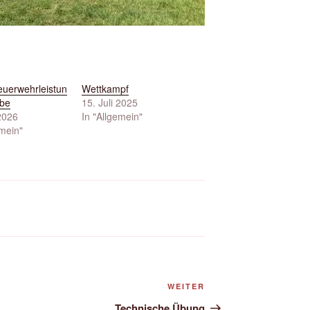
euerwehrleistun
Wettkampf
be
15. Juli 2025
 2026
In "Allgemein"
emein"
Nächster
WEITER
Beitrag
Technische Übung