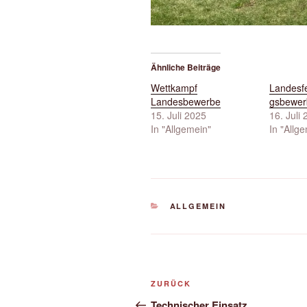
Ähnliche Beiträge
Wettkampf
Landesf
Landesbewerbe
gsbewer
15. Juli 2025
16. Juli
In "Allgemein"
In "Allg
KATEGORIEN
ALLGEMEIN
Beitrags-
Vorheriger
ZURÜCK
Navigation
Beitrag
Technischer Einsatz