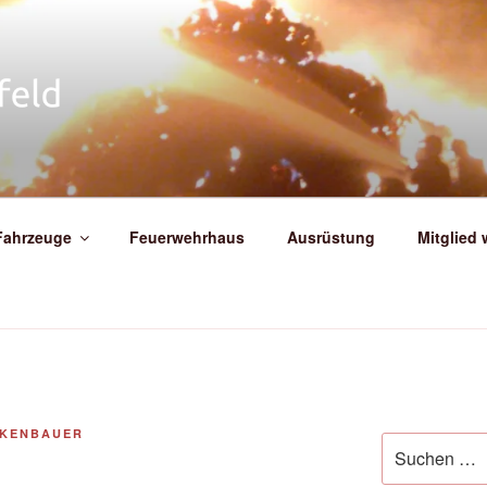
IGE FEUERWEHR WEIT
Fahrzeuge
Feuerwehrhaus
Ausrüstung
Mitglied
CKENBAUER
Suche
nach: