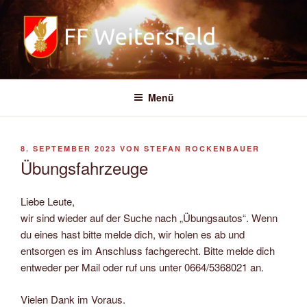
Zum
Inhalt
springen
FREIWILLIGE FEUERWEHR
WEITERSFELD
Menü
VERÖFFENTLICHT
8. SEPTEMBER 2023
VON
STEFAN ROCKENBAUER
AM
Übungsfahrzeuge
Liebe Leute,
wir sind wieder auf der Suche nach „Übungsautos“. Wenn
du eines hast bitte melde dich, wir holen es ab und
entsorgen es im Anschluss fachgerecht. Bitte melde dich
entweder per Mail oder ruf uns unter 0664/5368021 an.
Vielen Dank im Voraus.