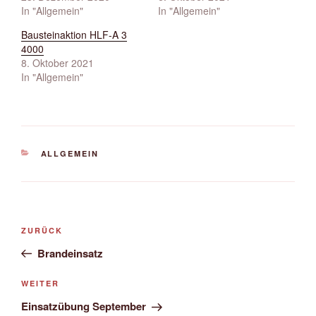
In "Allgemein"
In "Allgemein"
Bausteinaktion HLF-A 3
4000
8. Oktober 2021
In "Allgemein"
KATEGORIEN
ALLGEMEIN
Beitrags-
Vorheriger
ZURÜCK
Navigation
Beitrag
Brandeinsatz
Nächster
WEITER
Beitrag
Einsatzübung September