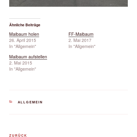
Ähnliche Beiträge
Maibaum holen
FF-Maibaum
26. April 2015
2. Mai 2017
In "Allgemein"
In "Allgemein"
Maibaum aufstellen
2. Mai 2015
In "Allgemein"
KATEGORIEN
ALLGEMEIN
Beitrags-
Vorheriger
ZURÜCK