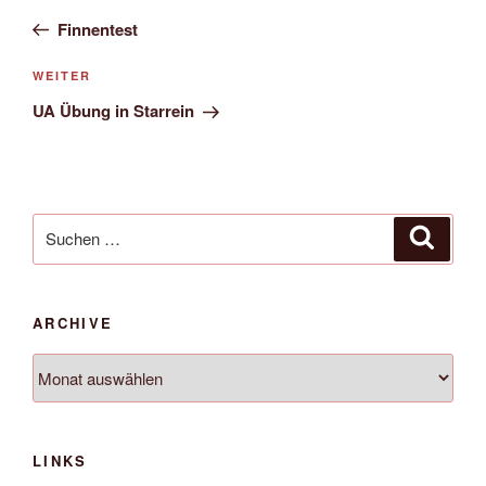
Navigation
Beitrag
Finnentest
Nächster
WEITER
Beitrag
UA Übung in Starrein
Suche
Suche
nach:
ARCHIVE
Archive
LINKS