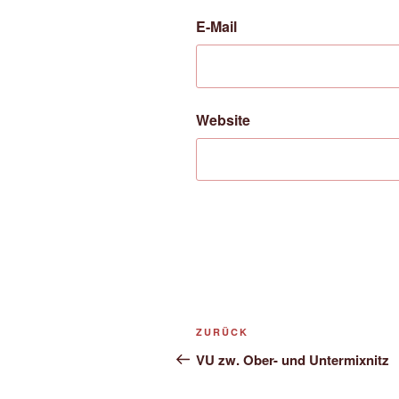
E-Mail
Website
Beitrags-
Vorheriger
ZURÜCK
Navigation
Beitrag
VU zw. Ober- und Untermixnitz