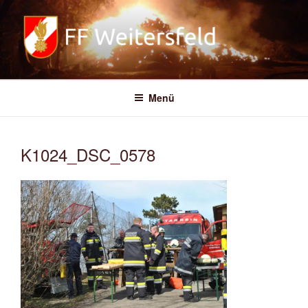
Zum
Inhalt
springen
FREIWILLIGE FEUERWEHR
WEITERSFELD
Menü
K1024_DSC_0578