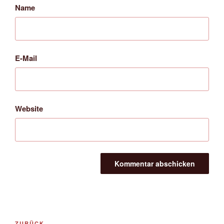
Name
E-Mail
Website
Beitrags-
ZURÜCK