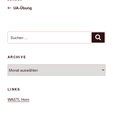
Vorheriger
Navigation
Beitrag
UA-Übung
Suche
Suche
nach:
ARCHIVE
Archive
LINKS
WASTL Horn