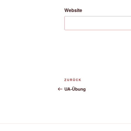
Website
Beitrags-
Vorheriger
ZURÜCK
Navigation
Beitrag
UA-Übung