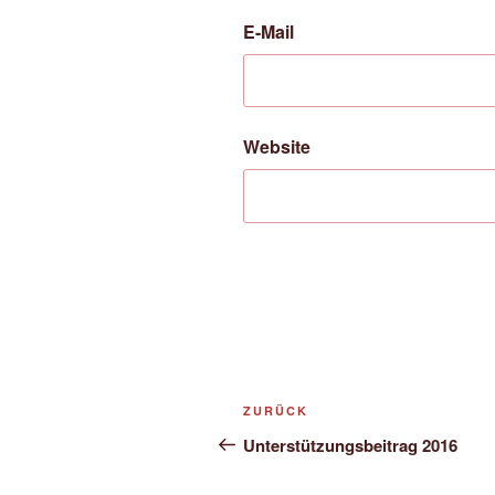
E-Mail
Website
Beitrags-
Vorheriger
ZURÜCK
Navigation
Beitrag
Unterstützungsbeitrag 2016