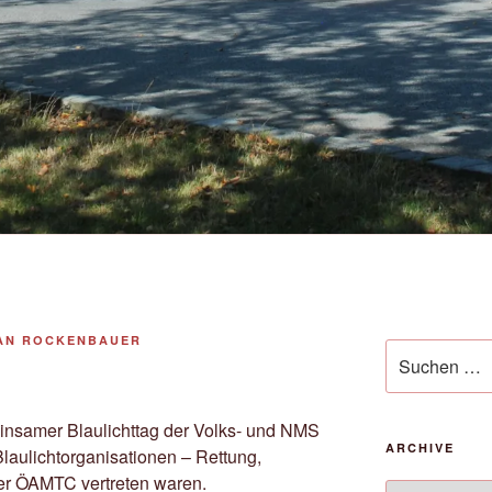
AN ROCKENBAUER
Suche
nach:
insamer Blaulichttag der Volks- und NMS
ARCHIVE
 Blaulichtorganisationen – Rettung,
er ÖAMTC vertreten waren.
Archive