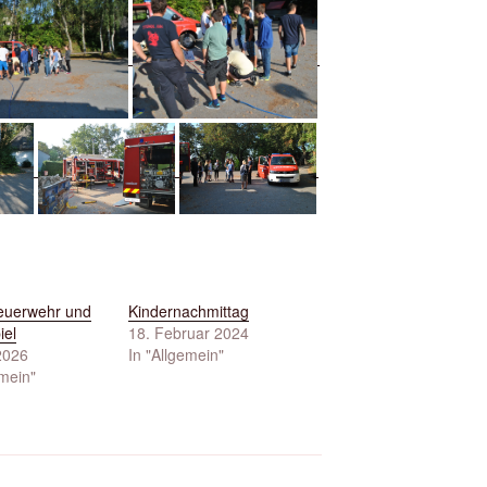
euerwehr und
Kindernachmittag
iel
18. Februar 2024
 2026
In "Allgemein"
emein"