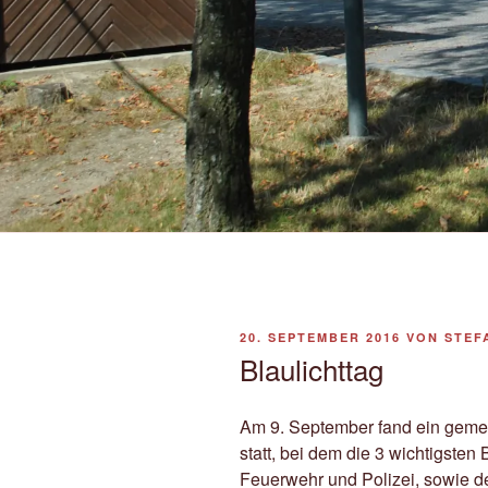
VERÖFFENTLICHT
20. SEPTEMBER 2016
VON
STEF
AM
Blaulichttag
Am 9. September fand ein geme
statt, bei dem die 3 wichtigsten
Feuerwehr und Polizei, sowie d