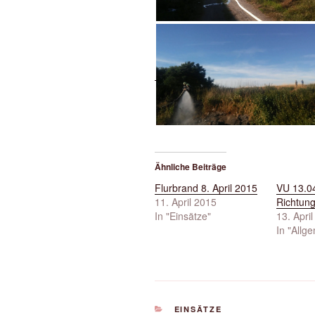
Ähnliche Beiträge
Flurbrand 8. April 2015
VU 13.0
11. April 2015
Richtung
In "Einsätze"
13. Apri
In "Allg
KATEGORIEN
EINSÄTZE