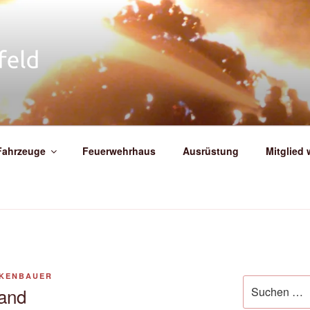
IGE FEUERWEHR WEIT
Fahrzeuge
Feuerwehrhaus
Ausrüstung
Mitglied
CKENBAUER
Suche
rand
nach: