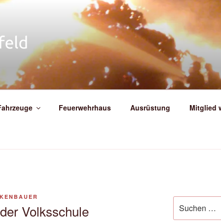
IGE FEUERWEHR WEIT
Fahrzeuge
Feuerwehrhaus
Ausrüstung
Mitglied
CKENBAUER
Suche
der Volksschule
nach: