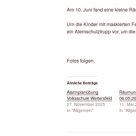
Am 10. Juni fand eine kleine Rä
Um die Kinder mit maskierten F
ein Atemschutztrupp vor, um die 
Fotos folgen.
Ähnliche Beiträge
Alarmplanübung
Räumun
Volksschule Weitersfeld
06.05.2
27. November 2025
11. Mai
In "Allgemein"
In "Allg