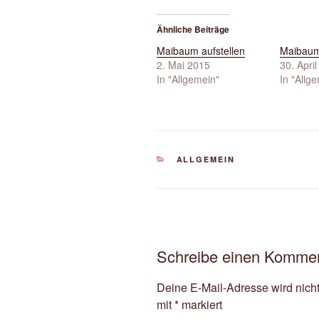
Ähnliche Beiträge
Maibaum aufstellen
Maibaum
2. Mai 2015
30. Apri
In "Allgemein"
In "Allg
KATEGORIEN
ALLGEMEIN
Schreibe einen Komme
Deine E-Mail-Adresse wird nicht 
mit
*
markiert