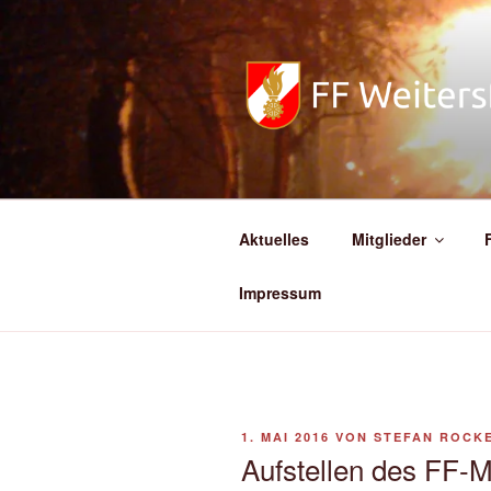
Zum
Inhalt
springen
FREIWILL
Aktuelles
Mitglieder
Impressum
VERÖFFENTLICHT
1. MAI 2016
VON
STEFAN ROCK
AM
Aufstellen des FF-