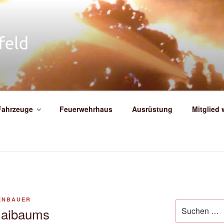
IGE FEUERWEHR WEIT
Fahrzeuge
Feuerwehrhaus
Ausrüstung
Mitglied
ENBAUER
Suche
Maibaums
nach: