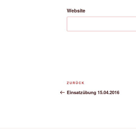
Website
Beitrags-
Vorheriger
ZURÜCK
Navigation
Beitrag
Einsatzübung 15.04.2016