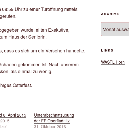
08:59 Uhr zu einer Türöffnung mittels
ARCHIVE
gerufen.
Archive
bgegeben wurde, eilten Exekutive,
zum Haus der Seniorin.
us, dass es sich um ein Versehen handelte.
LINKS
WASTL Horn
u Schaden gekommen ist. Nach unserem
cken, als einmal zu wenig.
higes Osterfest.
d 8. April 2015
Unterabschnittsübung
l 2015
der FF Oberfladnitz
ätze"
31. Oktober 2016