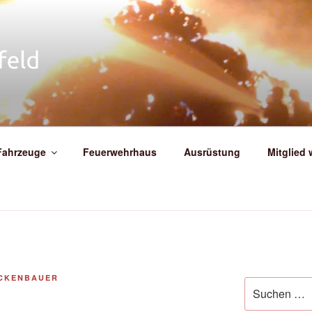
IGE FEUERWEHR WEIT
Fahrzeuge
Feuerwehrhaus
Ausrüstung
Mitglied
CKENBAUER
Suche
nach: