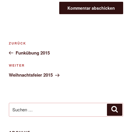
Beitrags-
Vorheriger
ZURÜCK
Navigation
Beitrag
Funkübung 2015
Nächster
WEITER
Beitrag
Weihnachtsfeier 2015
Suche
Suche
nach: