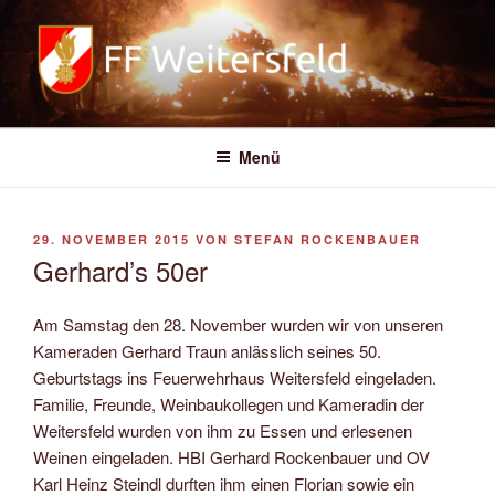
Zum
Inhalt
springen
FREIWILLIGE FEUERWEHR
WEITERSFELD
Menü
VERÖFFENTLICHT
29. NOVEMBER 2015
VON
STEFAN ROCKENBAUER
AM
Gerhard’s 50er
Am Samstag den 28. November wurden wir von unseren
Kameraden Gerhard Traun anlässlich seines 50.
Geburtstags ins Feuerwehrhaus Weitersfeld eingeladen.
Familie, Freunde, Weinbaukollegen und Kameradin der
Weitersfeld wurden von ihm zu Essen und erlesenen
Weinen eingeladen. HBI Gerhard Rockenbauer und OV
Karl Heinz Steindl durften ihm einen Florian sowie ein