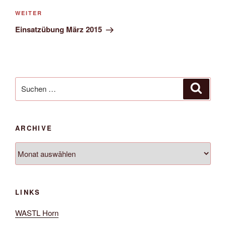
Nächster
WEITER
Beitrag
Einsatzübung März 2015
Suche
Suche
nach:
ARCHIVE
Archive
LINKS
WASTL Horn