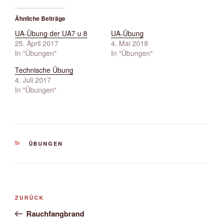
Ähnliche Beiträge
UA-Übung der UA7 u 8
UA-Übung
25. April 2017
4. Mai 2018
In "Übungen"
In "Übungen"
Technische Übung
4. Juli 2017
In "Übungen"
KATEGORIEN
ÜBUNGEN
Beitrags-
Vorheriger
ZURÜCK
Navigation
Beitrag
Rauchfangbrand