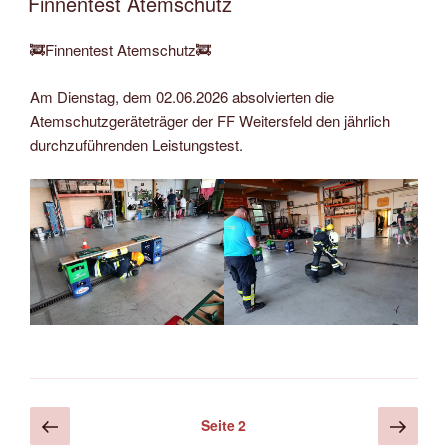
Finnentest Atemschutz
🚒Finnentest Atemschutz🚒
Am Dienstag, dem 02.06.2026 absolvierten die
Atemschutzgeräteträger der FF Weitersfeld den jährlich
durchzuführenden Leistungstest.
Seitennummerierung
Vorherige
Näch
Seite
2
Seite
Seite
der