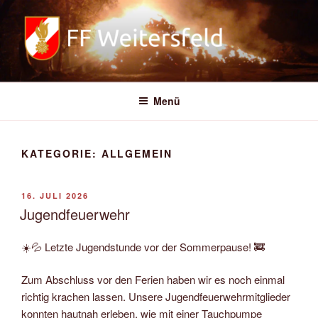
Zum
Inhalt
springen
FREIWILLIGE FEUERWEHR
WEITERSFELD
Menü
KATEGORIE:
ALLGEMEIN
VERÖFFENTLICHT
16. JULI 2026
AM
Jugendfeuerwehr
☀️💦 Letzte Jugendstunde vor der Sommerpause! 🚒
Zum Abschluss vor den Ferien haben wir es noch einmal
richtig krachen lassen. Unsere Jugendfeuerwehrmitglieder
konnten hautnah erleben, wie mit einer Tauchpumpe